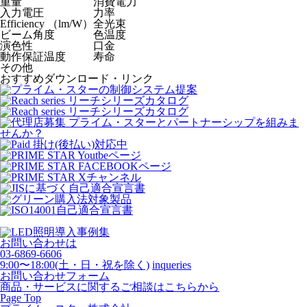
重量
消費電力
入力電圧
力率
Efficiency （lm/W）
全光束
ビーム角度
色温度
演色性
口金
動作保証温度
寿命
その他
おすすめダウンロード・リンク
お問い合わせは
03-6869-6606
9:00〜18:00(土・日・祝を除く)
inqueries
お問い合わせフォーム
商品・サービスに関するご相談はこちらから
Page Top