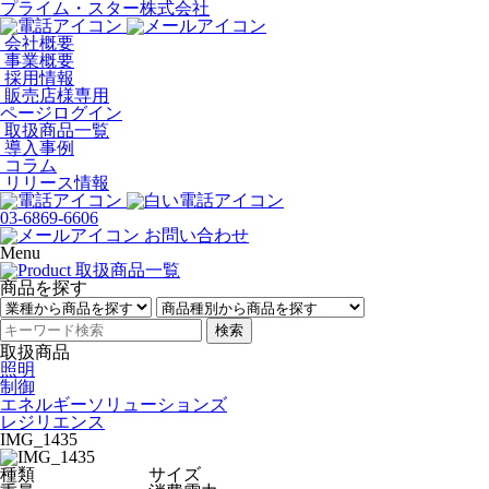
プライム・スター株式会社
会社概要
事業概要
採用情報
販売店様専用
ページログイン
取扱商品一覧
導入事例
コラム
リリース情報
03-6869-6606
お問い合わせ
Menu
商品を探す
検索
取扱商品
照明
制御
エネルギーソリューションズ
レジリエンス
IMG_1435
種類
サイズ