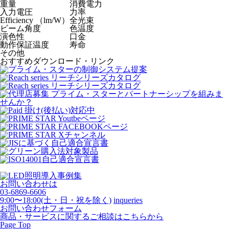
重量
消費電力
入力電圧
力率
Efficiency （lm/W）
全光束
ビーム角度
色温度
演色性
口金
動作保証温度
寿命
その他
おすすめダウンロード・リンク
お問い合わせは
03-6869-6606
9:00〜18:00(土・日・祝を除く)
inqueries
お問い合わせフォーム
商品・サービスに関するご相談はこちらから
Page Top