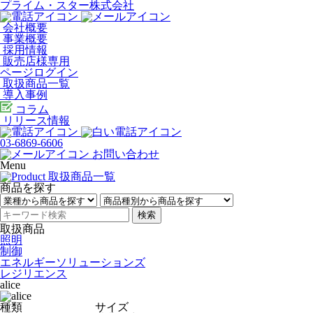
プライム・スター株式会社
会社概要
事業概要
採用情報
販売店様専用
ページログイン
取扱商品一覧
導入事例
コラム
リリース情報
03-6869-6606
お問い合わせ
Menu
商品を探す
検索
取扱商品
照明
制御
エネルギーソリューションズ
レジリエンス
alice
種類
サイズ