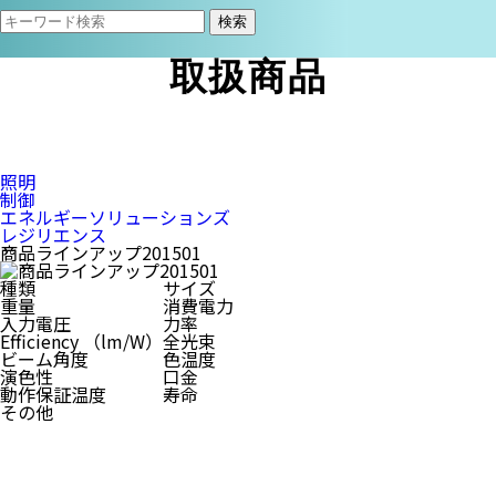
検索
取扱商品
照明
制御
エネルギーソリューションズ
レジリエンス
商品ラインアップ201501
種類
サイズ
重量
消費電力
入力電圧
力率
Efficiency （lm/W）
全光束
ビーム角度
色温度
演色性
口金
動作保証温度
寿命
その他