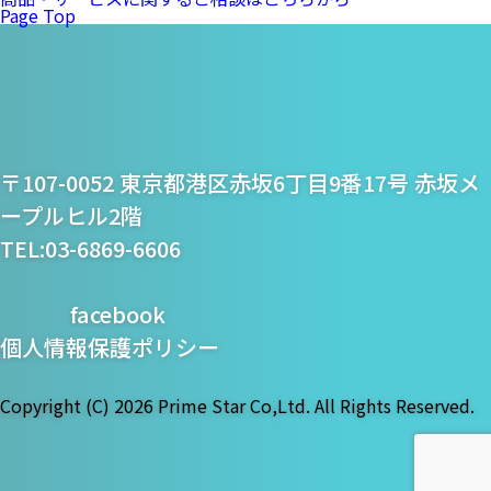
Page Top
プライム・スター株式
〒107-0052 東京都港区赤坂6丁目9番17号 赤坂メ
会社
ープルヒル2階
TEL:03-6869-6606
facebook
個人情報保護ポリシー
Copyright (C)
2026 Prime Star Co,Ltd. All Rights Reserved.