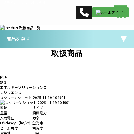
プライム・スター株式会社
商品を探す
取扱商品
照明
制御
エネルギーソリューションズ
レジリエンス
スクリーンショット 2025-11-19 104901
種類
サイズ
重量
消費電力
入力電圧
力率
Efficiency （lm/W）
全光束
ビーム角度
色温度
演色性
口金