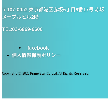
プライム・スター株式
〒107-0052 東京都港区赤坂6丁目9番17号 赤坂
会社
メープルヒル2階
TEL:03-6869-6606
facebook
個人情報保護ポリシー
Copyright (C)
2026 Prime Star Co,Ltd. All Rights Reserved.