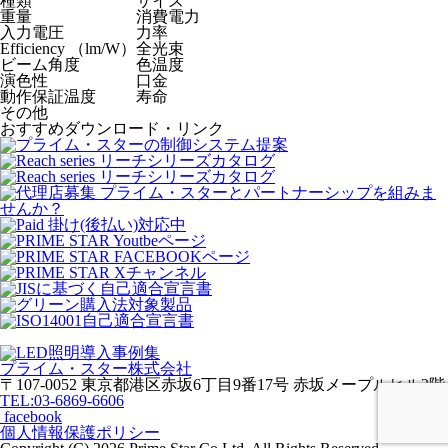
種類
サイズ
重量
消費電力
入力電圧
力率
Efficiency （lm/W）
全光束
ビーム角度
色温度
演色性
口金
動作保証温度
寿命
その他
おすすめダウンロード・リンク
プライム・スター株式会社
〒107-0052 東京都港区赤坂6丁目9番17号 赤坂メープルヒル2階
TEL:03-6869-6606
facebook
個人情報保護ポリシー