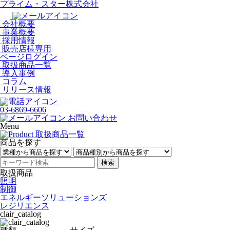
プライム・スター株式会社
会社概要
事業概要
採用情報
販売店様専用
ページログイン
取扱商品一覧
導入事例
コラム
リリース情報
03-6869-6606
お問い合わせ
Menu
商品を探す
検索
取扱商品
照明
制御
エネルギーソリューションズ
レジリエンス
clair_catalog