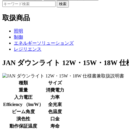
検索
取扱商品
照明
制御
エネルギーソリューションズ
レジリエンス
JAN ダウンライト 12W・15W・18W
種類
サイズ
重量
消費電力
入力電圧
力率
Efficiency （lm/W）
全光束
ビーム角度
色温度
演色性
口金
動作保証温度
寿命