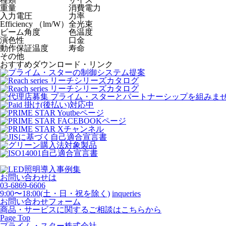
重量
消費電力
入力電圧
力率
Efficiency （lm/W）
全光束
ビーム角度
色温度
演色性
口金
動作保証温度
寿命
その他
おすすめダウンロード・リンク
お問い合わせは
03-6869-6606
9:00〜18:00(土・日・祝を除く)
inqueries
お問い合わせフォーム
商品・サービスに関するご相談はこちらから
Page Top
プライム・スター株式会社