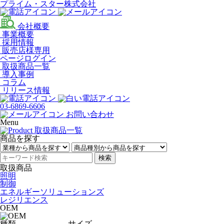
プライム・スター株式会社
会社概要
事業概要
採用情報
販売店様専用
ページログイン
取扱商品一覧
導入事例
コラム
リリース情報
03-6869-6606
お問い合わせ
Menu
商品を探す
検索
取扱商品
照明
制御
エネルギーソリューションズ
レジリエンス
OEM
種類
サイズ