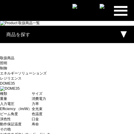
プライ
ム・スタ
ー株式会
商品を探す
社
取扱商品
照明
制御
エネルギーソリューションズ
レジリエンス
DOME35
種類
サイズ
重量
消費電力
入力電圧
力率
Efficiency （lm/W）
全光束
ビーム角度
色温度
演色性
口金
動作保証温度
寿命
その他