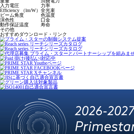
重量
消費電力
入力電圧
力率
Efficiency （lm/W）
全光束
ビーム角度
色温度
演色性
口金
動作保証温度
寿命
その他
おすすめダウンロード・リンク