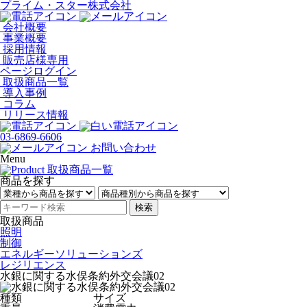
プライム・スター株式会社
会社概要
事業概要
採用情報
販売店様専用
ページログイン
取扱商品一覧
導入事例
コラム
リリース情報
03-6869-6606
お問い合わせ
Menu
商品を探す
検索
取扱商品
照明
制御
エネルギーソリューションズ
レジリエンス
水銀に関する水俣条約外交会議02
種類
サイズ