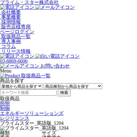
プライム・スター株式会社
会社概要
事業概要
採用情報
販売店様専用
ページログイン
取扱商品一覧
導入事例
コラム
リリース情報
03-6869-6606
お問い合わせ
Menu
商品を探す
検索
取扱商品
照明
制御
エネルギーソリューションズ
レジリエンス
プライムスター_英語版_1204
種類
サイズ