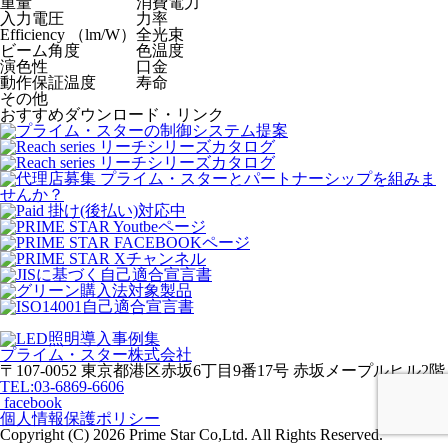
重量
消費電力
入力電圧
力率
Efficiency （lm/W）
全光束
ビーム角度
色温度
演色性
口金
動作保証温度
寿命
その他
おすすめダウンロード・リンク
プライム・スター株式会社
〒107-0052 東京都港区赤坂6丁目9番17号 赤坂メープルヒル2階
TEL:03-6869-6606
facebook
個人情報保護ポリシー
Copyright (C)
2026 Prime Star Co,Ltd. All Rights Reserved.