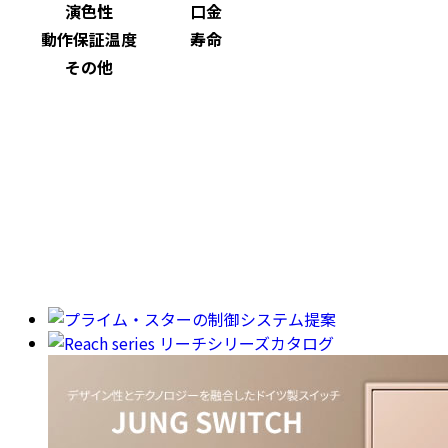
演色性
口金
動作保証温度
寿命
その他