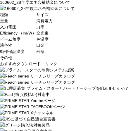
160602_28年度エネ合補助金について
種類
サイズ
重量
消費電力
入力電圧
力率
Efficiency （lm/W）
全光束
ビーム角度
色温度
演色性
口金
動作保証温度
寿命
その他
おすすめダウンロード・リンク