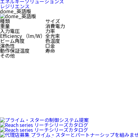
エネルギーソリューションズ
レジリエンス
dome_英語版
種類
サイズ
重量
消費電力
入力電圧
力率
Efficiency （lm/W）
全光束
ビーム角度
色温度
演色性
口金
動作保証温度
寿命
その他