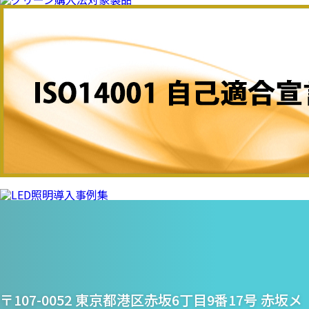
プライム・スター株式
〒107-0052 東京都港区赤坂6丁目9番17号 赤坂メ