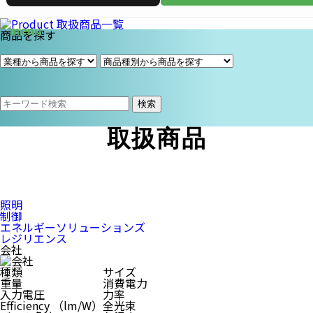
商品を探す
検索
取扱商品
照明
制御
エネルギーソリューションズ
レジリエンス
会社
種類
サイズ
重量
消費電力
入力電圧
力率
Efficiency （lm/W）
全光束