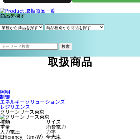
商品を探す
検索
取扱商品
照明
制御
エネルギーソリューションズ
レジリエンス
グリーンリース東京
種類
サイズ
重量
消費電力
入力電圧
力率
Efficiency （lm/W）
全光束