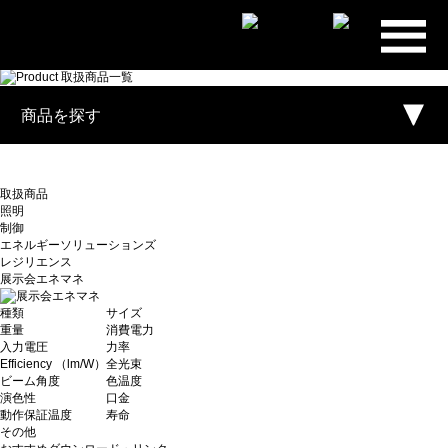
プライ
ム・スタ
ー株式会
商品を探す
社
取扱商品
照明
制御
エネルギーソリューションズ
レジリエンス
展示会エネマネ
種類
サイズ
重量
消費電力
入力電圧
力率
Efficiency （lm/W）
全光束
ビーム角度
色温度
演色性
口金
動作保証温度
寿命
その他