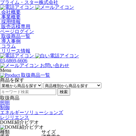
プライム・スター株式会社
会社概要
事業概要
採用情報
販売店様専用
ページログイン
取扱商品一覧
導入事例
コラム
リリース情報
03-6869-6606
お問い合わせ
Menu
商品を探す
検索
取扱商品
照明
制御
エネルギーソリューションズ
レジリエンス
DOME紹介ビデオ
種類
サイズ