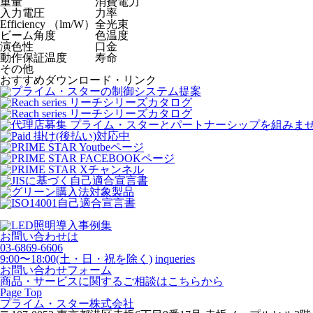
重量
消費電力
入力電圧
力率
Efficiency （lm/W）
全光束
ビーム角度
色温度
演色性
口金
動作保証温度
寿命
その他
おすすめダウンロード・リンク
お問い合わせは
03-6869-6606
9:00〜18:00(土・日・祝を除く)
inqueries
お問い合わせフォーム
商品・サービスに関するご相談はこちらから
Page Top
プライム・スター株式会社