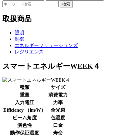
検索
取扱商品
照明
制御
エネルギーソリューションズ
レジリエンス
スマートエネルギーWEEK４
種類
サイズ
重量
消費電力
入力電圧
力率
Efficiency （lm/W）
全光束
ビーム角度
色温度
演色性
口金
動作保証温度
寿命