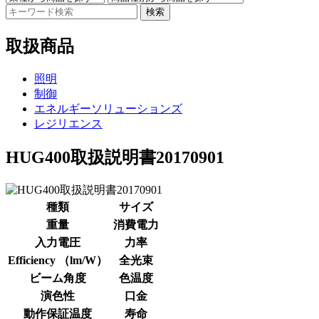
検索
取扱商品
照明
制御
エネルギーソリューションズ
レジリエンス
HUG400取扱説明書20170901
種類
サイズ
重量
消費電力
入力電圧
力率
Efficiency （lm/W）
全光束
ビーム角度
色温度
演色性
口金
動作保証温度
寿命