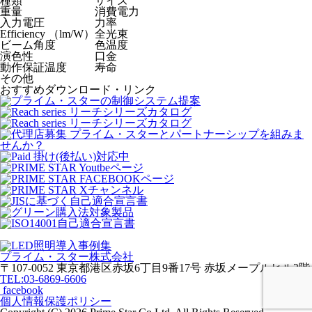
種類
サイズ
重量
消費電力
入力電圧
力率
Efficiency （lm/W）
全光束
ビーム角度
色温度
演色性
口金
動作保証温度
寿命
その他
おすすめダウンロード・リンク
プライム・スター株式会社
〒107-0052 東京都港区赤坂6丁目9番17号 赤坂メープルヒル2階
TEL:03-6869-6606
facebook
個人情報保護ポリシー