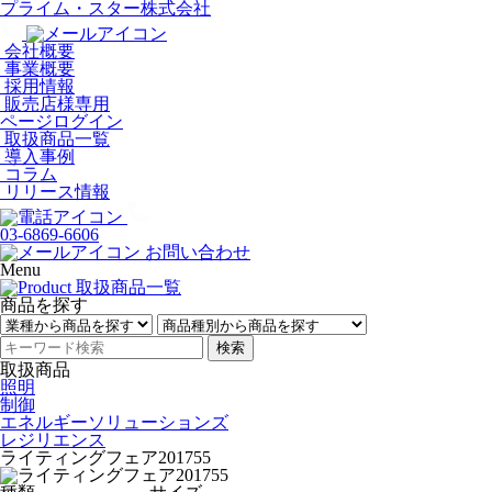
プライム・スター株式会社
会社概要
事業概要
採用情報
販売店様専用
ページログイン
取扱商品一覧
導入事例
コラム
リリース情報
03-6869-6606
お問い合わせ
Menu
商品を探す
検索
取扱商品
照明
制御
エネルギーソリューションズ
レジリエンス
ライティングフェア201755