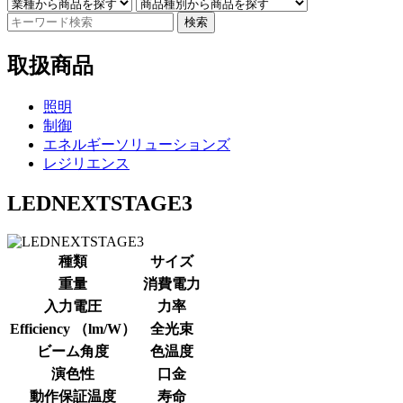
検索
取扱商品
照明
制御
エネルギーソリューションズ
レジリエンス
LEDNEXTSTAGE3
種類
サイズ
重量
消費電力
入力電圧
力率
Efficiency （lm/W）
全光束
ビーム角度
色温度
演色性
口金
動作保証温度
寿命