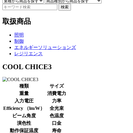
検索
取扱商品
照明
制御
エネルギーソリューションズ
レジリエンス
COOL CHICE3
種類
サイズ
重量
消費電力
入力電圧
力率
Efficiency （lm/W）
全光束
ビーム角度
色温度
演色性
口金
動作保証温度
寿命