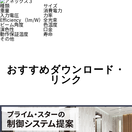
種類
サイズ
重量
消費電力
入力電圧
力率
Efficiency （lm/W）
全光束
ビーム角度
色温度
演色性
口金
動作保証温度
寿命
その他
おすすめダウンロード・
リンク