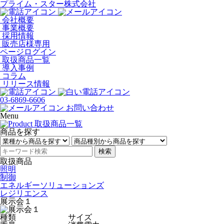
プライム・スター株式会社
会社概要
事業概要
採用情報
販売店様専用
ページログイン
取扱商品一覧
導入事例
コラム
リリース情報
03-6869-6606
お問い合わせ
Menu
商品を探す
検索
取扱商品
照明
制御
エネルギーソリューションズ
レジリエンス
展示会１
種類
サイズ