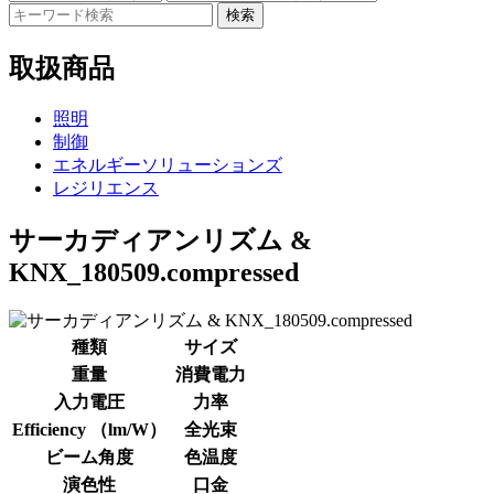
検索
取扱商品
照明
制御
エネルギーソリューションズ
レジリエンス
サーカディアンリズム &
KNX_180509.compressed
種類
サイズ
重量
消費電力
入力電圧
力率
Efficiency （lm/W）
全光束
ビーム角度
色温度
演色性
口金