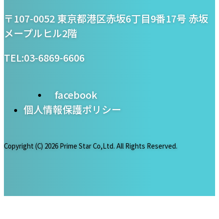
プライム・スター株式
〒107-0052 東京都港区赤坂6丁目9番17号 赤坂
会社
メープルヒル2階
TEL:03-6869-6606
facebook
個人情報保護ポリシー
Copyright (C)
2026 Prime Star Co,Ltd. All Rights Reserved.