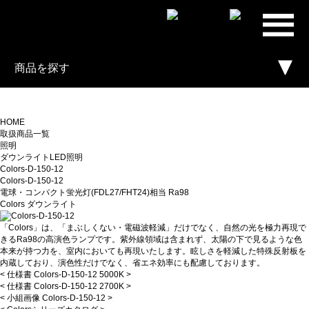
プライ
ム・スタ
商品を探す
ー株式会
社
HOME
取扱商品一覧
照明
ダウンライトLED照明
Colors-D-150-12
Colors-D-150-12
電球・コンパクト蛍光灯(FDL27/FHT24)相当 Ra98
Colors ダウンライト
「Colors」は、「まぶしくない・電磁波軽減」だけでなく、自然の光を極力再現で
きるRa98の高演色ランプです。紫外線領域は含まれず、太陽の下で見るような色
本来が持つ力を、室内においても再現いたします。眩しさを軽減した特殊反射板を
内蔵しており、演色性だけでなく、省エネ効率にも配慮しております。
<
仕様書 Colors-D-150-12 5000K
>
<
仕様書 Colors-D-150-12 2700K
>
<
小組画像 Colors-D-150-12
>