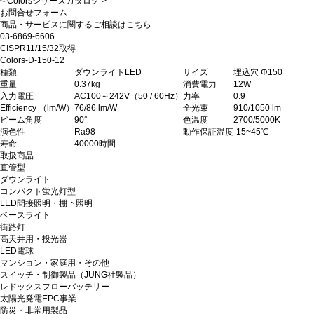
<
Colorsシリーズカタログ
>
お問合せフォーム
商品・サービスに関するご相談はこちら
03-6869-6606
CISPR11/15/32取得
Colors-D-150-12
種類
ダウンライトLED
サイズ
埋込穴 Φ150
重量
0.37kg
消費電力
12W
入力電圧
AC100～242V（50 / 60Hz）
力率
0.9
Efficiency （lm/W）
76/86 lm/W
全光束
910/1050 lm
ビーム角度
90°
色温度
2700/5000K
演色性
Ra98
動作保証温度
-15~45℃
寿命
40000時間
取扱商品
直管型
ダウンライト
コンパクト蛍光灯型
LED間接照明・棚下照明
ベースライト
街路灯
高天井用・投光器
LED電球
マンション・家庭用・その他
スイッチ・制御製品（JUNG社製品）
レドックスフローバッテリー
太陽光発電EPC事業
防災・非常用製品