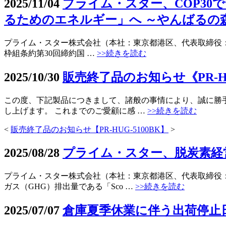
2025/11/04
プライム・スター、COP3
るためのエネルギー」へ ～やんばるの
プライム・スター株式会社（本社：東京都港区、代表取締役：下
枠組条約第30回締約国 …
>>続きを読む
2025/10/30
販売終了品のお知らせ《PR-HU
この度、下記製品につきまして、諸般の事情により、誠に勝
し上げます。 これまでのご愛顧に感 …
>>続きを読む
<
販売終了品のお知らせ【PR-HUG-5100BK】
>
2025/08/28
プライム・スター、脱炭素経営へ
プライム・スター株式会社（本社：東京都港区、代表取締役
ガス（GHG）排出量である「Sco …
>>続きを読む
2025/07/07
倉庫夏季休業に伴う出荷停止