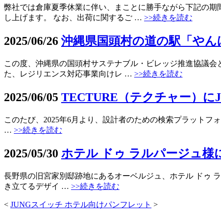
弊社では倉庫夏季休業に伴い、まことに勝手ながら下記の期
し上げます。 なお、出荷に関するご …
>>続きを読む
2025/06/26
沖縄県国頭村の道の駅「やん
この度、沖縄県の国頭村サステナブル・ビレッジ推進協議会と
た、レジリエンス対応事業向けレ …
>>続きを読む
2025/06/05
TECTURE（テクチャー）
このたび、2025年6月より、設計者のための検索プラットフォー
…
>>続きを読む
2025/05/30
ホテル ドゥ ラルパージュ様
長野県の旧宮家別邸跡地にあるオーベルジュ、ホテル ドゥ 
き立てるデザイ …
>>続きを読む
<
JUNGスイッチ ホテル向けパンフレット
>