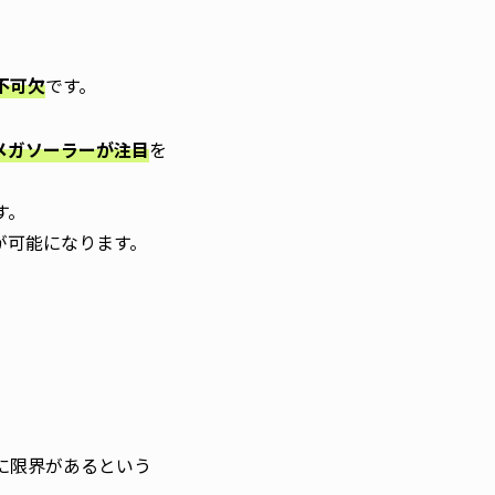
不可欠
です。
メガソーラーが注目
を
す。
が可能になります。
に限界があるという