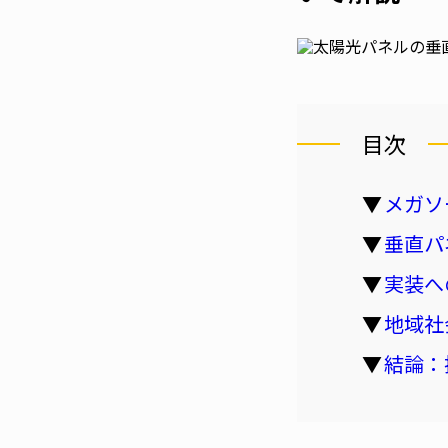
目次
メガソ
垂直パ
実装へ
地域社
結論：