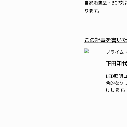
自家消費型・BCP
ります。
この記事を書い
プライム
下田知
LED照
合的なソ
けします