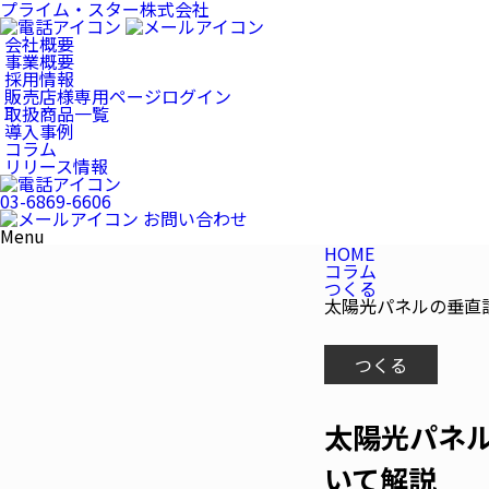
プライム・スター株式会社
会社概要
事業概要
採用情報
販売店様専用
ページログイン
取扱商品一覧
導入事例
コラム
リリース情報
03-6869-6606
お問い合わせ
Menu
HOME
コラム
つくる
太陽光パネルの垂直
つくる
太陽光パネ
いて解説