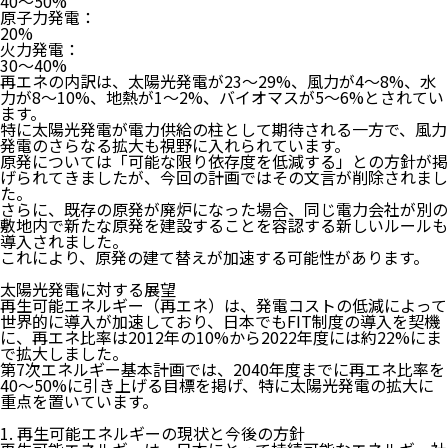
40～50%
原子力発電：
20%
火力発電：
30～40%
再エネの内訳は、太陽光発電が23～29%、風力が4～8%、水
力が8～10%、地熱が1～2%、バイオマスが5～6%とされてい
ます。
特に太陽光発電が電力供給の柱として期待される一方で、風力
発電のさらなる拡大も視野に入れられています。
原発については「可能な限り依存度を低減する」との方針が掲
げられてきましたが、今回の計画ではその文言が削除
されまし
た。
さらに、既存の原発が廃炉になった場合、同じ電力会社が別の
敷地内で新たな原発を建設することを容認する新しいルールも
導入されました。
これにより、原発の建て替えが加速する可能性があります。
太陽光発電に対する展望
再生可能エネルギー（再エネ）は、発電コストの低減によって
世界的に導入が加速しており、日本でもFIT制度の導入を契機
に、再エネ比率は2012年の10%から2022年度には約22%にま
で拡大しました。
第7次エネルギー基本計画では、
2040年度までに再エネ比率を
40～50%に引き上げる目標
を掲げ、特に太陽光発電の拡大に
重点を置いています。
1. 再生可能エネルギーの現状と今後の方針