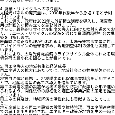
野での普及が予想されています。
4. 廃棄・リサイクルへの取り組み
太陽光パネルの廃棄量は、2030年代後半から急増すると予測
されています。
これに備え、政府は2022年に外部積立制度を導入し、廃棄費
用の計画的な積み立てを義務付けました。
さらに、義務的リサイクル制度の導入に向けた検討を進めてお
り、リユース・リサイクルの促進を通じて資源循環型社会の構
築を目指します。
廃棄時に適正な処理が行われるよう、太陽光発電事業者に対し
てガイドラインの遵守を求め、現地調査体制の強化も実施して
います。
これにより、太陽光発電設備のライフサイクル全体にわたる環
境負荷の最小化を図ることが狙いです。
5. 再エネ導入の地域共生と経済成長
再エネ導入の拡大にあたっては、地域社会との共生が欠かせま
せん。
地方自治体と連携し、地域脱炭素化促進事業制度を活用するこ
とで、地産地消型の再エネ導入を進めています。
再エネ発電設備の設置が地域の景観や防災に配慮した形で進め
られるよう、関係法令の厳格化と適正な事業計画の策定を推奨
しています。
再エネの普及は、地域経済の活性化にも貢献することでしょ
う。
地元企業による再エネ設備の設置や維持管理、再エネ関連産業
での雇用創出も期待され、
エネルギー政策が地方創生の一環
と