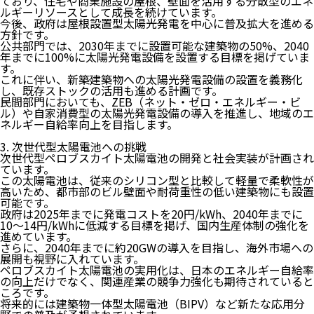
ており、住宅や商業施設の屋根、壁面を活用する分散型のエネ
ルギーリソースとして成長を続けています。
今後、政府は屋根設置型太陽光発電を中心に普及拡大を進める
方針です。
公共部門では、
2030年までに設置可能な建築物の50%、2040
年までに100%に太陽光発電設備を設置する目標
を掲げていま
す。
これに伴い、新築建築物への太陽光発電設備の設置を義務化
し、既存ストックの活用も進める計画です。
民間部門においても、ZEB（ネット・ゼロ・エネルギー・ビ
ル）や自家消費型の太陽光発電設備の導入を推進し、地域のエ
ネルギー自給率向上を目指します。
3. 次世代型太陽電池への挑戦
次世代型ペロブスカイト太陽電池の開発と社会実装が計画され
ています。
この太陽電池は、
従来のシリコン型と比較して軽量で柔軟性が
高いため、都市部のビル壁面や耐荷重性の低い建築物にも設置
可能
です。
政府は2025年までに発電コストを20円/kWh、2040年までに
10～14円/kWhに低減する目標を掲げ、国内生産体制の強化を
進めています。
さらに、2040年までに約20GWの導入を目指し、海外市場への
展開も視野に入れています。
ペロブスカイト太陽電池の実用化は、日本のエネルギー自給率
の向上だけでなく、関連産業の競争力強化も期待
されていると
ころです。
将来的には建築物一体型太陽電池（BIPV）など新たな応用分