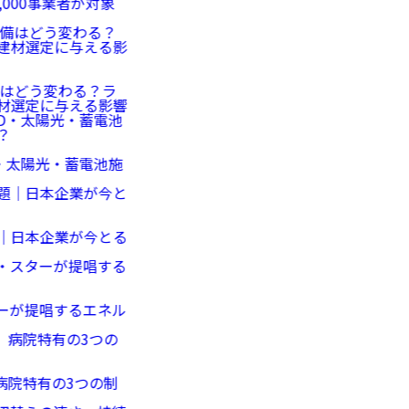
者が対象
わる？ラ
える影響
蓄電池施
が今とる
るエネル
3つの制