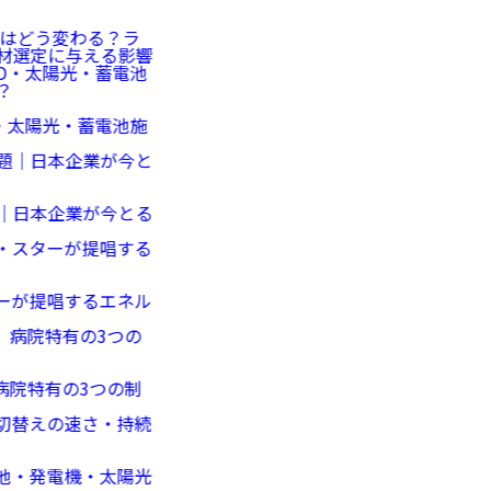
わる？ラ
える影響
蓄電池施
が今とる
るエネル
3つの制
・太陽光