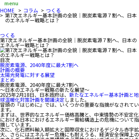
HOME
コラム
つくる
第7次エネルギー基本計画の全貌｜脱炭素電源７割へ、日本
のエネルギー戦略とは？
つくる
第7次エネルギー基本計画の全貌｜脱炭素電源７割へ、日本の
エネルギー戦略とは？
目次
脱炭素電源、2040年度に最大7割へ
計画の概要
太陽光発電に対する展望
まとめ
脱炭素電源、2040年度に最大7割へ
～日本のエネルギー戦略の新たな展望～
2025年2月18日、日本政府は、
新たなエネルギー基本計画と地
球温暖化対策計画を閣議決定
しました。
冒頭の『はじめに』では、いくつかの重要な指摘がなされてい
ます。
まずは、世界的なエネルギー価格高騰と、中東情勢の不安定化
における日本におけるエネルギー需給構造上の危機について指
摘しています。
次に、化石燃料輸入額拡大と国際収支におけるデジタル赤字拡
大、さらにはエネルギー危機にも耐えうる、経済安全保障上の