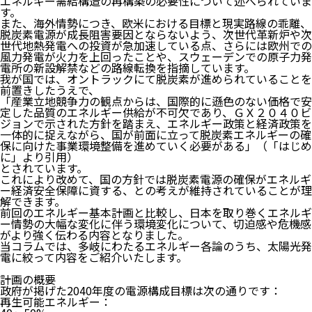
エネルギー需給構造の再構築の必要性について述べられていま
す。
また、海外情勢につき、欧米における目標と現実路線の乖離、
脱炭素電源が成長阻害要因とならないよう、次世代革新炉や次
世代地熱発電への投資が急加速している
点、さらには欧州での
風力発電が火力を上回った
ことや、スウェーデンでの原子力発
電所の新設解禁などの路線転換を指摘しています。
我が国では、オントラックにて脱炭素が進められていることを
前置きしたうえで、
「産業立地競争力の観点からは、国際的に遜色のない価格で安
定した品質のエネルギー供給が不可欠であり、ＧＸ２０４０ビ
ジョンで示された方針を踏まえ、エネルギー政策と経済政策を
一体的に捉えながら、国が前面に立って脱炭素エネルギーの確
保に向けた事業環境整備を進めていく必要がある」（「はじめ
に」より引用）
とされています。
これにより改めて、国の方針では
脱炭素電源の確保がエネルギ
ー経済安全保障に資する
、との考えが維持されていることが理
解できます。
前回のエネルギー基本計画と比較し、日本を取り巻くエネルギ
ー情勢の大幅な変化に伴う環境変化について、切迫感や危機感
がより強く伝わる内容となりました。
当コラムでは、
多岐にわたるエネルギー各論のうち、太陽光発
電に絞って内容をご紹介いたします
。
計画の概要
政府が掲げた2040年度の電源構成目標は次の通りです：
再生可能エネルギー：