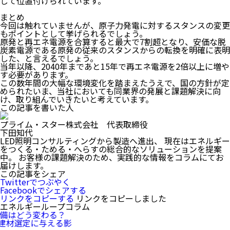
して位置付けられています。
まとめ
今回は触れていませんが、原子力発電に対するスタンスの変更
もポイントとして挙げられるでしょう。
原発と再エネ電源を合算すると最大で7割超となり、安価な脱
炭素電源である原発の従来のスタンスからの転換を明確に表明
した、と言えるでしょう。
当年以降、
2040年まであと15年で再エネ電源を2倍以上に増や
す必要
があります。
この数年間の大幅な環境変化を踏まえたうえで、国の方針が定
められたいま、当社においても同業界の発展と課題解決に向
け、取り組んでいきたいと考えています。
この記事を書いた人
プライム・スター株式会社 代表取締役
下田知代
LED照明コンサルティングから製造へ進出、 現在はエネルギー
をつくる・ためる・へらすの総合的なソリューションを提案
中。 お客様の課題解決のため、実践的な情報をコラムにてお
届けします。
この記事をシェア
Twitterでつぶやく
Facebookでシェアする
リンクをコピーする
リンクをコピーしました
エネルギーループコラム