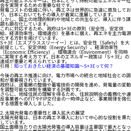
再生可能エネルギーは、日本にとって持続可能なエネルギー社
会を実現するための重要な柱です。
発電コストの低減に伴い、再エネは世界的に急速に普及してお
り、日本においてもその導入が着実に進展しています。
しかし、国土の地理的制約や地域との共生など、導入に伴う課
題も顕在化しています。
これに対応するため、政府はS+3Eの原則（安全性、安定供
給、経済効率性、環境適合）を基本に据え、
再エネを主力電源
化する方針
を掲げています。
S＋3E（エスプラススリーイー）とは、安全性（Safety）を大
前提として、安定供給（Energy Security）、経済効率性
（Economic Efficiency）、環境適合（Environment）を同時
に実現する考え方です。日本のエネルギー政策は「S＋3E」の
達成が重要と考えられています。
引用：
知っておきたい経済の基礎知識～S+3Eって何？
今後の再エネ推進に向け、電力市場への統合と地域社会との調
和が重要視されています。
政府は、送電網の整備や蓄電技術の開発を進め、発電量の変動
を調整可能な体制を構築する計画です。
さらに、地域住民の理解を得るため、住民説明会の義務化や違
反事業者へのFITやFIP交付金の一時停止など、事業規律を強化
する措置を導入しました。
2. 太陽光発電の重要性と導入拡大の展望
太陽光発電は、日本の再エネ導入において中心的な役割を果た
しています。
国土面積当たりの太陽光発電の導入容量は主要国で最大となっ