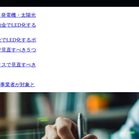
光
るポ
き
と