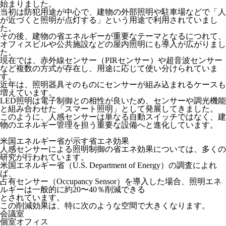
始まりました。
当初は
防犯用途が中心
で、建物の外部照明や駐車場などで「人
が近づくと照明が点灯する」という用途で利用されていまし
た。
その後、建物の
省エネルギーが重要なテーマとなる
につれて、
オフィスビルや公共施設などの屋内照明にも導入が広がりまし
た。
現在では、赤外線センサー（PIRセンサー）や超音波センサー
など複数の方式が存在し、用途に応じて使い分けられていま
す。
近年は、
照明器具そのものにセンサーが組み込まれるケースも
増えています。
LED照明は電子制御との相性が良いため、センサーや調光機能
と組み合わせた「スマート照明」として発展してきました。
このように、人感センサーは単なる自動スイッチではなく、
建
物のエネルギー管理を担う重要な設備
へと進化しています。
米国エネルギー省が示す省エネ効果
人感センサーによる照明制御の省エネ効果については、多くの
研究が行われています。
米国エネルギー省（U.S. Department of Energy）の調査によれ
ば、
占有センサー（Occupancy Sensor）を導入した場合、
照明エネ
ルギーは一般的に約20〜40％削減できる
とされています。
この削減効果は、特に次のような空間で大きくなります。
会議室
個室オフィス