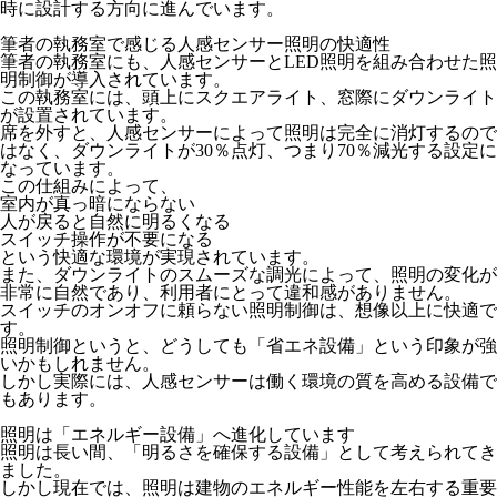
時に設計
する方向に進んでいます。
筆者の執務室で感じる人感センサー照明の快適性
筆者の執務室にも、人感センサーとLED照明を組み合わせた照
明制御が導入されています。
この執務室には、頭上にスクエアライト、窓際にダウンライト
が設置されています。
席を外すと、人感センサーによって照明は完全に消灯するので
はなく、ダウンライトが30％点灯、つまり
70％減光する設定
に
なっています。
この仕組みによって、
室内が真っ暗にならない
人が戻ると自然に明るくなる
スイッチ操作が不要になる
という快適な環境が実現されています。
また、ダウンライトのスムーズな調光によって、
照明の変化が
非常に自然であり、利用者にとって違和感がありません。
スイッチのオンオフに頼らない照明制御は、想像以上に快適
で
す。
照明制御というと、どうしても「省エネ設備」という印象が強
いかもしれません。
しかし実際には、
人感センサーは働く環境の質を高める設備
で
もあります。
照明は「エネルギー設備」へ進化しています
照明は長い間、「明るさを確保する設備」として考えられてき
ました。
しかし現在では、照明は建物のエネルギー性能を左右する重要