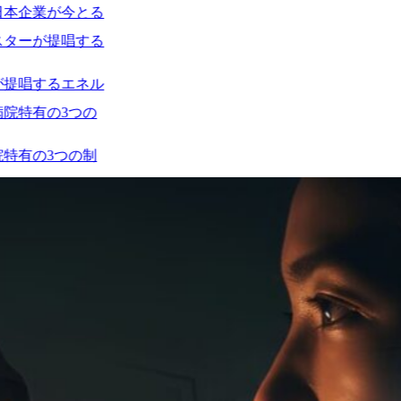
る
ル
制