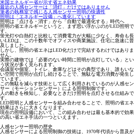
米国エネルギー省が示す省エネ効果
最近の人感センサーは「消灯」だけではありません
筆者の執務室で感じる人感センサー照明の快適性
照明は「エネルギー設備」へ進化しています
照明は「点ける・消す」から「自動で最適化する」時代へ
照明の省エネルギーというと、まず思い浮かぶのがLED照明で
す。
蛍光灯や白熱灯と比較して消費電力が大幅に少なく、寿命も長
いLEDは、この十数年でオフィスや商業施設、住宅に急速に普
及しました。
しかし、照明の省エネはLED化だけで完結するわけではありま
せん。
実際の建物では「
必要のない時間に照明が点灯
している」とい
う状況が多く見られます。
会議室や個室、トイレ、倉庫などはその典型であり、誰もいな
い空間で照明が点灯し続けることで、無駄な電力消費が発生し
ています。
この無駄を減らす技術として広く利用されているのが
人感セン
サー（モーションセンサー）による照明制御
です。
人の動きを検知し、必要なときだけ照明を点灯させる仕組みで
す。
LED照明と人感センサーを組み合わせることで、照明の省エネ
効果はさらに大きくなります。
現在の照明設備において、この組み合わせは最も基本的で効果
の高い省エネ手法の一つといえます。
人感センサー照明の歴史
人感センサーによる照明制御の技術は、1970年代頃から普及が