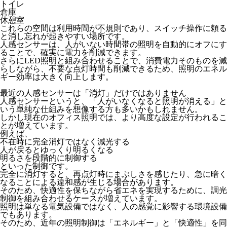
トイレ
倉庫
休憩室
これらの空間は
利用時間が不規則
であり、スイッチ操作に頼る
と
消し忘れが起きやすい場所
です。
人感センサーは、人がいない時間帯の照明を自動的にオフにす
ることで、確実に電力を削減できます。
さらにLED照明と組み合わせることで、消費電力そのものを減
らしながら、不要な点灯時間も削減できるため、照明のエネル
ギー効率は大きく向上します。
最近の人感センサーは「消灯」だけではありません
人感センサーというと、「人がいなくなると照明が消える」と
いう単純な仕組みを想像する方も多いかもしれません。
しかし現在のオフィス照明では、より高度な設定が行われるこ
とが増えています。
例えば、
不在時に
完全消灯ではなく減光
する
人が戻ると
ゆっくり明るく
なる
明るさを段階的に制御する
といった制御です。
完全に消灯すると、再点灯時にまぶしさを感じたり、急に暗く
なることによる違和感が生じる場合があります。
そのため、
快適性を保ちながら省エネを実現
するために、調光
制御を組み合わせるケースが増えています。
照明は単なる電気設備ではなく、人の感覚に影響する環境設備
でもあります。
そのため、近年の照明制御は
「エネルギー」と「快適性」を同