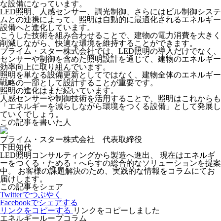
な設備になっています。
LED照明、人感センサー、調光制御、さらにはビル制御システ
ムとの連携によって、
照明は自動的に最適化されるエネルギー
設備
へと進化しています。
こうした技術を組み合わせることで、建物の電力消費を大きく
削減しながら、快適な環境を維持することができます。
プライム・スター株式会社では、LED照明の導入だけでなく、
センサーや制御を含めた照明設計
を通じて、建物のエネルギー
効率向上に取り組んでいます。
照明を単なる設備更新としてではなく、建物全体のエネルギー
戦略の一部として設計することが重要です。
照明の進化はまだ続いています。
人感センサーや制御技術を活用することで、照明はこれからも
「エネルギーを減らしながら環境をつくる設備」として発展し
ていくでしょう。
この記事を書いた人
プライム・スター株式会社 代表取締役
下田知代
LED照明コンサルティングから製造へ進出、 現在はエネルギ
ーをつくる・ためる・へらすの総合的なソリューションを提案
中。 お客様の課題解決のため、実践的な情報をコラムにてお
届けします。
この記事をシェア
Twitterでつぶやく
Facebookでシェアする
リンクをコピーする
リンクをコピーしました
エネルギーループコラム