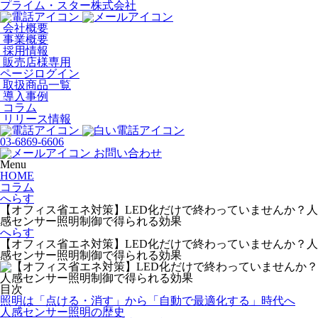
プライム・スター株式会社
会社概要
事業概要
採用情報
販売店様専用
ページログイン
取扱商品一覧
導入事例
コラム
リリース情報
03-6869-6606
お問い合わせ
Menu
HOME
コラム
へらす
【オフィス省エネ対策】LED化だけで終わっていませんか？人
感センサー照明制御で得られる効果
へらす
【オフィス省エネ対策】LED化だけで終わっていませんか？人
感センサー照明制御で得られる効果
目次
照明は「点ける・消す」から「自動で最適化する」時代へ
人感センサー照明の歴史