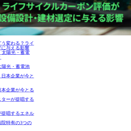
イ
る
ル