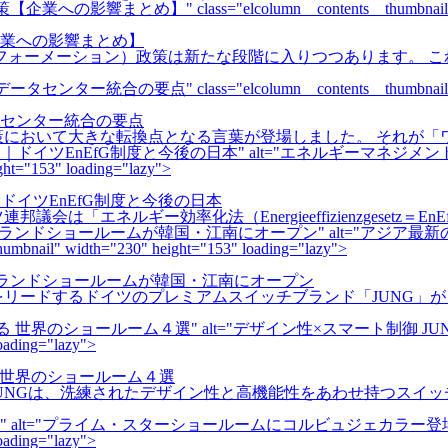
class="elcolumn__contents__thumbnail" width="23
業への影響まとめ】
フォーメーション）政策は新たな段階に入りつつあります。 
class="elcolumn__contents__thumbnail" width="23
センター統合の要点
政策において大きな転換点となる言葉が登場しました。 それが
" alt="エネルギーマネジ
ht="153" loading="lazy">
イツEnEfG制度と今後の日本
は「エネルギー効率化法（Energieeffizienzgesetz＝E
" alt="アジ
" width="230" height="153" loading="lazy">
ブランドショールームが韓国・江南にオープン
をリードするドイツのプレミアムスイッチブランド「JUNG」
" alt="デザイン性×スマート制御
oading="lazy">
る 世界のショールーム４選
 JUNGは、洗練されたデザイン性と高機能性をあわせ持つスイ
" alt="プライム・スターショールームにコルビュジェカラー
oading="lazy">