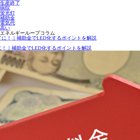
生産終了
病院
蛍光灯
補助金
電気代
高い
エネルギーループコラム