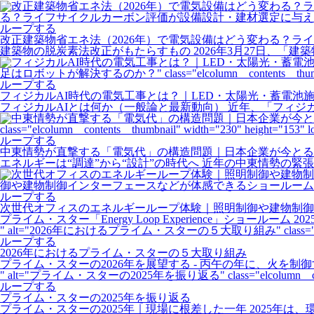
る？ライフサイクルカーボン評価が設備設計・建材選定に与える影響" class="elcolum
ループする
改正建築物省エネ法（2026年）で電気設備はどう変わる？ラ
建築物の脱炭素法改正がもたらすもの 2026年3月27日、
足はロボットが解決するのか？" class="elcolumn__contents__thumbnail" 
ループする
フィジカルAI時代の電気工事とは？｜LED・太陽光・蓄電池
フィジカルAIとは何か（一般論と最新動向） 近年、「フィジ
class="elcolumn__contents__thumbnail" width="230" height="153" l
ループする
中東情勢が直撃する「電気代」の構造問題｜日本企業が今とる
エネルギーは“調達”から“設計”の時代へ 近年の中東情勢の
御や建物制御インターフェースなどが体感できるショールームを赤坂にオープン" class="
ループする
次世代オフィスのエネルギーループ体験｜照明制御や建物制御
プライム・スター「Energy Loop Experience」ショー
" alt="2026年におけるプライム・スターの５大取り組み" class="elcolumn__co
ループする
2026年におけるプライム・スターの５大取り組み
プライム・スターの2026年を展望する - 丙午の年に、火を
" alt="プライム・スターの2025年を振り返る" class="elcolumn__contents_
ループする
プライム・スターの2025年を振り返る
プライム・スターの2025年｜現場に根差した一年 2025