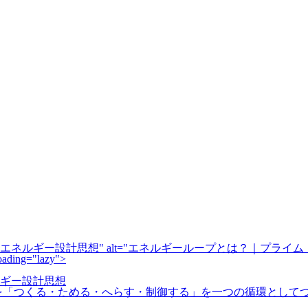
" alt="エネルギーループとは？｜プラ
oading="lazy">
ギー設計思想
を「つくる・ためる・へらす・制御する」を一つの循環として