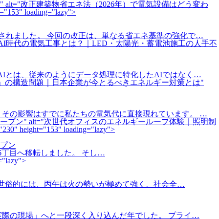
" alt="改正建築物省エネ法（2026年）で電気設備はどう変わ
" loading="lazy">
定されました。 今回の改正は、単なる省エネ基準の強化で…
ジカルAI時代の電気工事とは？｜LED・太陽光・蓄電池施工の人手不
AIとは、従来のようにデータ処理に特化したAIではなく…
電気代」の構造問題｜日本企業が今とるべきエネルギー対策とは"
、その影響はすでに私たちの電気代に直接現れています。 …
" alt="次世代オフィスのエネルギーループ体験｜照明制
ght="153" loading="lazy">
プン
赤坂6丁目へ移転しました。 そし…
"lazy">
す。 世俗的には、丙午は火の勢いが極めて強く、社会全…
「実際の現場」へと一段深く入り込んだ年でした。 プライ…