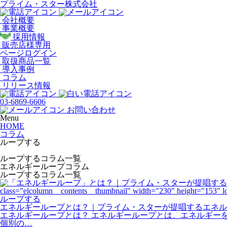
プライム・スター株式会社
会社概要
事業概要
採用情報
販売店様専用
ページログイン
取扱商品一覧
導入事例
コラム
リリース情報
03-6869-6606
お問い合わせ
Menu
HOME
コラム
ループする
ループするコラム一覧
エネルギーループコラム
ループするコラム一覧
class="elcolumn__contents__thumbnail" width="230" height="153" l
ループする
エネルギーループとは？｜プライム・スターが提唱するエネル
エネルギーループとは？ エネルギーループとは、エネルギー
個別の…