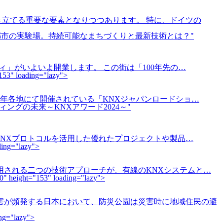
立てる重要な要素となりつつあります。 特に、ドイツの
未来都市の実験場。持続可能なまちづくりと最新技術とは？"
ィ」がいよいよ開業します。 この街は「100年先の…
 loading="lazy">
 毎年各地にて開催されている「KNXジャパンロードショ…
ィングの未来～KNXアワード2024～"
KNXプロトコルを活用した優れたプロジェクトや製品…
ng="lazy">
用される二つの技術アプローチが、有線のKNXシステムと…
t="153" loading="lazy">
害が頻発する日本において、防災公園は災害時に地域住民の避
g="lazy">