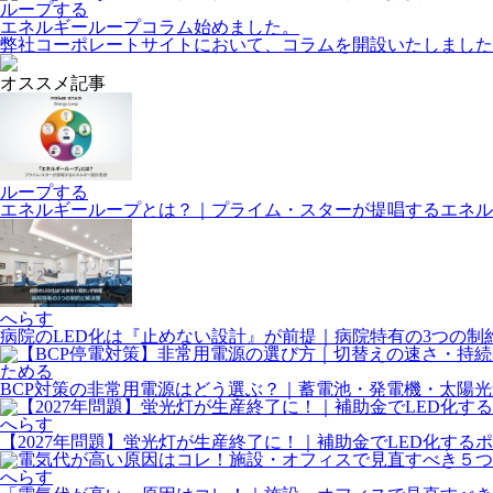
ループする
エネルギーループコラム始めました。
弊社コーポレートサイトにおいて、コラムを開設いたしました
オススメ記事
ループする
エネルギーループとは？｜プライム・スターが提唱するエネル
へらす
病院のLED化は『止めない設計』が前提｜病院特有の3つの制
ためる
BCP対策の非常用電源はどう選ぶ？｜蓄電池・発電機・太陽
へらす
【2027年問題】蛍光灯が生産終了に！｜補助金でLED化する
へらす