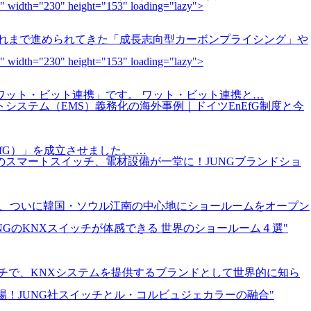
0" height="153" loading="lazy">
これまで進められてきた「成長志向型カーボンプライシング」や
0" height="153" loading="lazy">
「ワット・ビット連携」です。 ワット・ビット連携と…
メントシステム（EMS）義務化の海外事例｜ドイツEnEfG制度と今
nEfG）」を成立させました。 …
ア最新のスマートスイッチ、電材設備が一堂に！JUNGブランドショ
が、ついに韓国・ソウル江南の中心地にショールームをオープン
 JUNGのKNXスイッチが体感できる 世界のショールーム４選"
ッチで、KNXシステムを提供するブランドとして世界的に知ら
登場！JUNG社スイッチとル・コルビュジェカラーの融合"