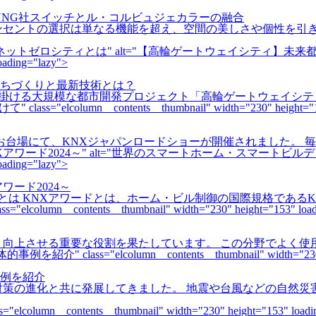
UNG社スイッチとル・コルビュジェカラーの融合
ンセントの選択は単なる機能を超え、空間の美しさや個性を引き
" alt="【高輪ゲートウェイシティ】
oading="lazy">
ちづくりと最新技術とは？
本が手掛ける大規模な都市開発プロジェクト「高輪ゲートウェイシテ
olumn__contents__thumbnail" width="230" height="153"
ルトンお台場にて、KNXジャパンロードショーが開催されました。
" alt="世界のスマートホーム・スマートビルデ
oading="lazy">
ード2024～
ドとは KNXアワードとは、ホーム・ビル制御の国際規格である
_contents__thumbnail" width="230" height="153" loadi
く向上させる重要な役割を果たしています。 この分野でよく使
elcolumn__contents__thumbnail" width="230" heigh
例を紹介
対策の進化と共に発展してきました。 地震や台風などの自然災
_contents__thumbnail" width="230" height="153" loadin