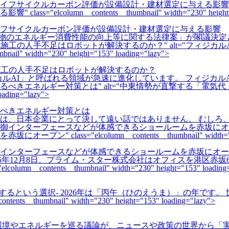
n__contents__thumbnail" width="230" height="153
イフサイクルカーボン評価が設備設計・建材選定に与える影響
「建築物のエネルギー消費性能の向上等に関する法律案」が閣議決
" alt="フィ
width="230" height="153" loading="lazy">
施工の人手不足はロボットが解決するのか？
カルAI」と呼ばれる領域が急速に進化しています。 フィジカル
" alt="中東情勢が直撃する「
oading="lazy">
べきエネルギー対策とは
緊張は、日本企業にとって決して遠い話ではありません。 むしろ
elcolumn__contents__thumbnail" width="230" hei
インターフェースなどが体感できるショールームを赤坂にオー
ルーム 2025年12月8日、プライム・スター株式会社はオフィスを港区
ntents__thumbnail" width="230" height="153" loading=
制御するという選択- 2026年は「丙午（ひのえうま）」の年で
_thumbnail" width="230" height="153" loading="lazy">
年は、環境やエネルギーを巡る議論が、ニュースや政策の世界から