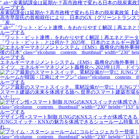
" alt="炭素賦課金は延期か？高市政権で変わる日本の脱炭素政策【企業への影響まとめ】" 
ループする
炭素賦課金は延期か？高市政権で変わる日本の脱炭素政策【企
高市早苗氏の首相就任により、日本のGX（グリーントランス
「炭…
" alt="「ワット・ビット連携」をわかりやすく解説｜再エネとデータセンター統合の要点" 
ループする
「ワット・ビット連携」をわかりやすく解説｜再エネとデータ
「ワット・ビット」とは何か？ 2025年、日本のエネルギー
後の日本" class="elcolumn__contents__thumbnail" width="230" heig
ループする
エネルギーマネジメントシステム（EMS）義務化の海外事例｜ド
ドイツ、エネルギーマネジメント義務化へ 2023年11月、ドイツ連邦議会
ールームが韓国・江南にオープン" class="elcolumn__contents__thumbnail
ループする
アジア最新のスマートスイッチ、電材設備が一堂に！JUNG
スマート建築の未来を体感する旅へ 世界のスマート建築市場
いたし…
class="elcolumn__contents__thumbnail" width="230" height="153" l
ループする
デザイン性×スマート制御 JUNGのKNXスイッチが体感でき
JUNGスイッチ・KNXの魅力を体感できるショールーム特集
れ…
class="elcolumn__contents__thumbnail" width="230" height="153" l