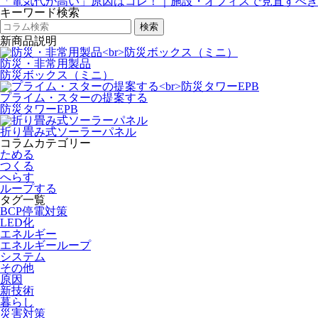
「電気代が高い」原因はコレ！｜施設・オフィスで見直すべき
キーワード検索
新商品説明
防災・非常用製品
防災ボックス（ミニ）
プライム・スターの提案する
防災タワーEPB
折り畳み式ソーラーパネル
コラムカテゴリー
ためる
つくる
へらす
ループする
タグ一覧
BCP停電対策
LED化
エネルギー
エネルギーループ
システム
その他
原因
新技術
暮らし
災害対策