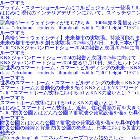
ループする
プライム・スターショールームにコルビュジェカラー登場！J
はじめに 現代のインテリアデザインにおいて、スイッチやコ
JUN…
class="elcolumn__contents__thumbnail" width="230" height="153" l
ループする
【高輪ゲートウェイシティ】未来都市の実験場。持続可能なま
未来の都市モデルを創る実験場 2025年3月27日、JR東日
" alt="KNXジャパンロードショー2024の報告と次回2025年に向けて" class="elc
ループする
KNXジャパンロードショー2024の報告と次回2025年に向けて
KNXジャパンロードショー2024 去る12月10日、東京ヒ
class="elcolumn__contents__thumbnail" width="230" height="153" l
ループする
世界のスマートホーム・スマートビルディングの未来～KNXアワ
スマートホームと自動化の未来を拓くKNXとは KNXアワー
" alt="スマートホーム技術におけるIoTとKNXの違いとは？" class="elcolumn_
ループする
スマートホーム技術におけるIoTとKNXの違いとは？
はじめに スマートホーム技術は、近年、住宅環境の質を大き
" alt="防災公園とはどんな公園？蓄電池や発電設備を備えた具体的事例を紹介" class="
ループする
防災公園とはどんな公園？蓄電池や発電設備を備えた具体的事
防災公園の経緯と背景 防災公園の概念は、日本における災害
難先や…
" alt="エネルギーループコラム始めました。" class="elcolumn_